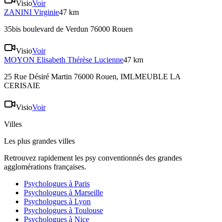
Visio
Voir
ZANINI
Virginie
47 km
35bis boulevard de Verdun 76000 Rouen
Visio
Voir
MOYON
Elisabeth Thérèse Lucienne
47 km
25 Rue Désiré Martin 76000 Rouen
, IMLMEUBLE LA
CERISAIE
Visio
Voir
Villes
Les plus grandes villes
Retrouvez rapidement les psy conventionnés des grandes
agglomérations françaises.
Psychologues à
Paris
Psychologues à
Marseille
Psychologues à
Lyon
Psychologues à
Toulouse
Psychologues à
Nice