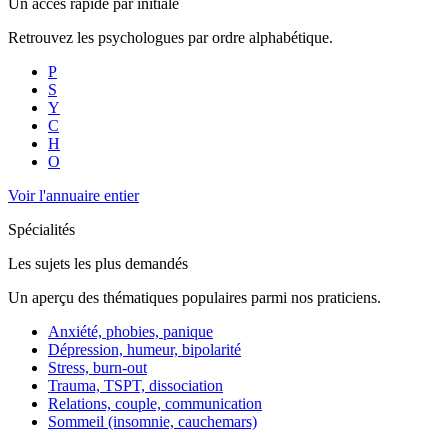
Un accès rapide par initiale
Retrouvez les psychologues par ordre alphabétique.
P
S
Y
C
H
O
Voir l'annuaire entier
Spécialités
Les sujets les plus demandés
Un aperçu des thématiques populaires parmi nos praticiens.
Anxiété, phobies, panique
Dépression, humeur, bipolarité
Stress, burn-out
Trauma, TSPT, dissociation
Relations, couple, communication
Sommeil (insomnie, cauchemars)