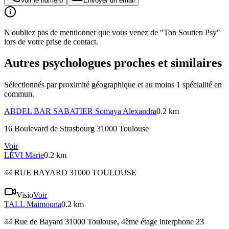
Voir le numéro
Envoyer un email
N'oubliez pas de mentionner que vous venez de "Ton Soutien Psy"
lors de votre prise de contact.
Autres psychologues proches et similaires
Sélectionnés par proximité géographique et au moins
1
spécialité
en
commun.
ABDEL BAR SABATIER
Somaya Alexandra
0.2 km
16 Boulevard de Strasbourg 31000 Toulouse
Voir
LÉVI
Marie
0.2 km
44 RUE BAYARD 31000 TOULOUSE
Visio
Voir
TALL
Maimouna
0.2 km
44 Rue de Bayard 31000 Toulouse
, 4ème étage interphone 23