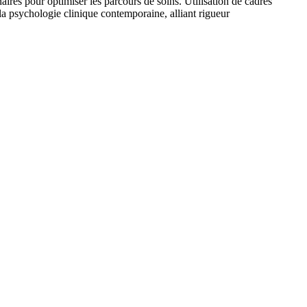
naires pour optimiser les parcours de soins. Utilisation de cadres
e la psychologie clinique contemporaine, alliant rigueur