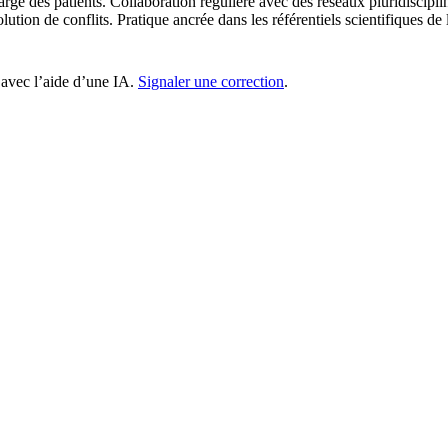
harge des patients. Collaboration régulière avec des réseaux pluridiscipli
olution de conflits. Pratique ancrée dans les référentiels scientifiques d
 avec l’aide d’une IA.
Signaler une correction
.