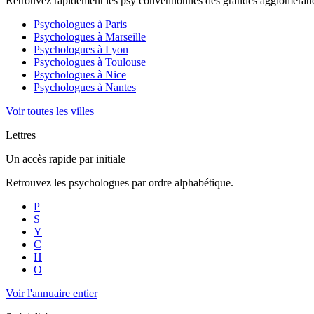
Retrouvez rapidement les psy conventionnés des grandes agglomératio
Psychologues à
Paris
Psychologues à
Marseille
Psychologues à
Lyon
Psychologues à
Toulouse
Psychologues à
Nice
Psychologues à
Nantes
Voir toutes les villes
Lettres
Un accès rapide par initiale
Retrouvez les psychologues par ordre alphabétique.
P
S
Y
C
H
O
Voir l'annuaire entier