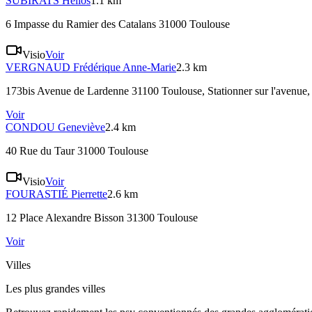
SUBIRATS
Helios
1.1 km
6 Impasse du Ramier des Catalans 31000 Toulouse
Visio
Voir
VERGNAUD
Frédérique Anne-Marie
2.3 km
173bis Avenue de Lardenne 31100 Toulouse
, Stationner sur l'avenue
Voir
CONDOU
Geneviève
2.4 km
40 Rue du Taur 31000 Toulouse
Visio
Voir
FOURASTIÉ
Pierrette
2.6 km
12 Place Alexandre Bisson 31300 Toulouse
Voir
Villes
Les plus grandes villes