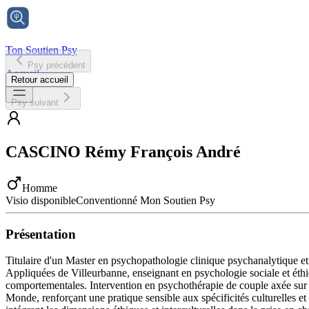
Ton Soutien Psy
Psy précédent
Accueil
Retour accueil
Psy suivant
CASCINO
Rémy François André
Homme
Visio disponible
Conventionné Mon Soutien Psy
Présentation
Titulaire d'un Master en psychopathologie clinique psychanalytique et 
Appliquées de Villeurbanne, enseignant en psychologie sociale et éthi
comportementales. Intervention en psychothérapie de couple axée sur
Monde, renforçant une pratique sensible aux spécificités culturelles et