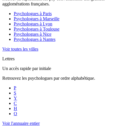
agglomérations françaises.
Psychologues à
Paris
Psychologues à
Marseille
Psychologues à
Lyon
Psychologues à
Toulouse
Psychologues à
Nice
Psychologues à
Nantes
Voir toutes les villes
Lettres
Un accès rapide par initiale
Retrouvez les psychologues par ordre alphabétique.
P
S
Y
C
H
O
Voir l'annuaire entier