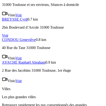
31000 Toulouse et ses environs
, Séances à domicile
Visio
Voir
BREYSSE
Cyril
0.7 km
2bis Boulevard d’Arcole 31000 Toulouse
Voir
CONDOU
Geneviève
0.8 km
40 Rue du Taur 31000 Toulouse
Visio
Voir
AYACHE
Raphaël Abraham
0.9 km
2 Rue des Jacobins 31000 Toulouse
, 1er étage
Visio
Voir
Villes
Les plus grandes villes
Retrouvez rapidement les psy conventionnés des grandes