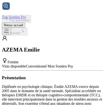
Ton Soutien Psy
Psy précédent
Accueil
Retour accueil
Psy suivant
AZEMA
Emilie
Femme
Visio disponible
Conventionné Mon Soutien Psy
Présentation
Diplômée en psychologie clinique, Émilie AZEMA exerce depuis
2005 dans le domaine de la santé mentale. Spécialiste accréditée en
thérapies EMDR et en thérapie cognitivo-comportementale (TCC),
elle intervient principalement dans la gestion des troubles anxieux et
dépressifs. Son expertise s'étend aux situations de stress post-