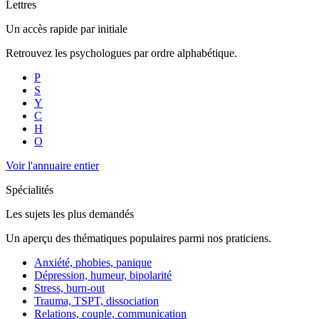
Lettres
Un accès rapide par initiale
Retrouvez les psychologues par ordre alphabétique.
P
S
Y
C
H
O
Voir l'annuaire entier
Spécialités
Les sujets les plus demandés
Un aperçu des thématiques populaires parmi nos praticiens.
Anxiété, phobies, panique
Dépression, humeur, bipolarité
Stress, burn-out
Trauma, TSPT, dissociation
Relations, couple, communication