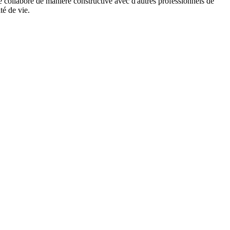
e collabore de manière constructive avec d'autres professionnels de
té de vie.