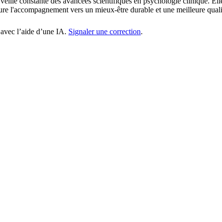
veille constante des avancées scientifiques en psychologie clinique. Ell
ure l'accompagnement vers un mieux-être durable et une meilleure quali
 avec l’aide d’une IA.
Signaler une correction
.