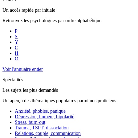
Un accès rapide par initiale
Retrouvez les psychologues par ordre alphabétique.
P
S
Y
C
H
O
Voir l'annuaire entier
Spécialités
Les sujets les plus demandés
Un aperçu des thématiques populaires parmi nos praticiens.
Anxiété, phobies, panique
Dépression, humeur, bipolarité
Stress, burn-out
Trauma, TSPT, dissociation
Relations, couple, communication