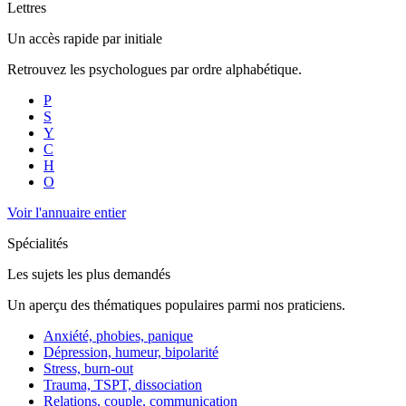
Lettres
Un accès rapide par initiale
Retrouvez les psychologues par ordre alphabétique.
P
S
Y
C
H
O
Voir l'annuaire entier
Spécialités
Les sujets les plus demandés
Un aperçu des thématiques populaires parmi nos praticiens.
Anxiété, phobies, panique
Dépression, humeur, bipolarité
Stress, burn-out
Trauma, TSPT, dissociation
Relations, couple, communication