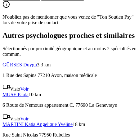
N'oubliez pas de mentionner que vous venez de "Ton Soutien Psy"
lors de votre prise de contact.
Autres psychologues proches et similaires
Sélectionnés par proximité géographique et au moins
2
spécialité
s
en
commun.
GÜRSES
Duygu
3.3 km
1 Rue des Sapins 77210 Avon
, maison médicale
Visio
Voir
MUSE
Paola
10 km
6 Route de Nemours appartement C, 77690 La Genevraye
Visio
Voir
MARTINI
Katia Angelique Yveline
18 km
Rue Saint Nicolas 77950 Rubelles