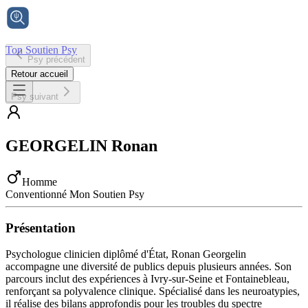
Ton Soutien Psy
Psy précédent
Accueil
Retour accueil
Psy suivant
GEORGELIN
Ronan
Homme
Conventionné Mon Soutien Psy
Présentation
Psychologue clinicien diplômé d'État, Ronan Georgelin
accompagne une diversité de publics depuis plusieurs années. Son
parcours inclut des expériences à Ivry-sur-Seine et Fontainebleau,
renforçant sa polyvalence clinique. Spécialisé dans les neuroatypies,
il réalise des bilans approfondis pour les troubles du spectre