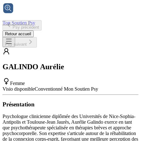
Ton Soutien Psy
Psy précédent
Accueil
Retour accueil
Psy suivant
GALINDO
Aurélie
Femme
Visio disponible
Conventionné Mon Soutien Psy
Présentation
Psychologue clinicienne diplômée des Universités de Nice-Sophia-
Antipolis et Toulouse-Jean Jaurès, Aurélie Galindo exerce en tant
que psychothérapeute spécialisée en thérapies brèves et approche
psychocorporelle. Son expertise s'articule autour de la réhabilitation
de la connexion corps-esprit, favorisant une meilleure perception des