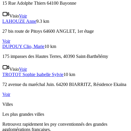
15 Rue Adolphe Thiers 64100 Bayonne
Visio
Voir
LAHOUZE
Anne
9.3 km
27 bis route de Pitoys 64600 ANGLET
, 1er étage
Voir
DUPOUY
Clio, Marie
10 km
175 impasses des Hautes Terres, 40390 Saint-Barthélémy
Visio
Voir
TROTOT
Sophie Isabelle Sylvie
10 km
72 avenue du maréchal Juin. 64200 BIARRITZ
, Résidence Ekaïna
Voir
Villes
Les plus grandes villes
Retrouvez rapidement les psy conventionnés des grandes
agglomérations françaises.