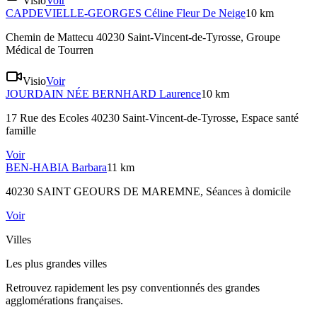
Visio
Voir
CAPDEVIELLE-GEORGES
Céline Fleur De Neige
10 km
Chemin de Mattecu 40230 Saint-Vincent-de-Tyrosse
, Groupe
Médical de Tourren
Visio
Voir
JOURDAIN NÉE BERNHARD
Laurence
10 km
17 Rue des Ecoles 40230 Saint-Vincent-de-Tyrosse
, Espace santé
famille
Voir
BEN-HABIA
Barbara
11 km
40230 SAINT GEOURS DE MAREMNE
, Séances à domicile
Voir
Villes
Les plus grandes villes
Retrouvez rapidement les psy conventionnés des grandes
agglomérations françaises.