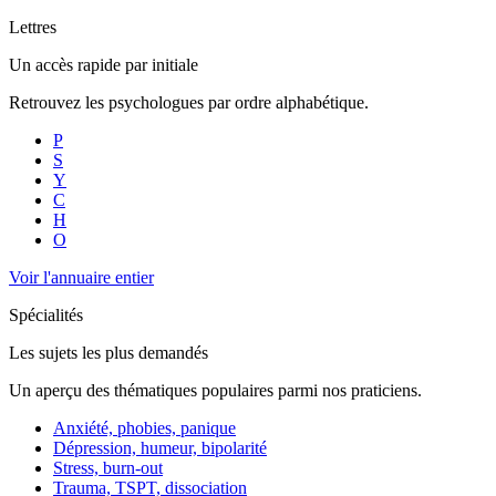
Lettres
Un accès rapide par initiale
Retrouvez les psychologues par ordre alphabétique.
P
S
Y
C
H
O
Voir l'annuaire entier
Spécialités
Les sujets les plus demandés
Un aperçu des thématiques populaires parmi nos praticiens.
Anxiété, phobies, panique
Dépression, humeur, bipolarité
Stress, burn-out
Trauma, TSPT, dissociation