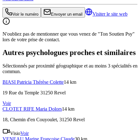
Visiter le site web
Voir le numéro
Envoyer un email
N'oubliez pas de mentionner que vous venez de "Ton Soutien Psy"
lors de votre prise de contact.
Autres psychologues proches et similaires
Sélectionnés par proximité géographique et au moins
3
spécialité
s
en
commun.
BIASI
Patricia Thérèse Colette
14 km
19 Rue du Temple 31250 Revel
Voir
CLOTET RIFE
Maria Dolors
14 km
18, Chemin d'en Couyoulet, 31250 Revel
Visio
Voir
VENEAU
Marine Françoise Claude
30 km