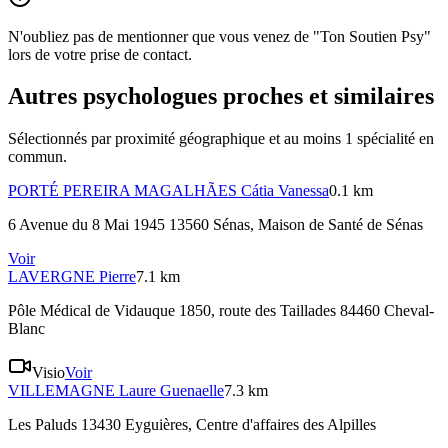
N'oubliez pas de mentionner que vous venez de "Ton Soutien Psy"
lors de votre prise de contact.
Autres psychologues proches et similaires
Sélectionnés par proximité géographique et au moins
1
spécialité
en
commun.
PORTÉ PEREIRA MAGALHÃES
Cátia Vanessa
0.1 km
6 Avenue du 8 Mai 1945 13560 Sénas
, Maison de Santé de Sénas
Voir
LAVERGNE
Pierre
7.1 km
Pôle Médical de Vidauque 1850, route des Taillades 84460 Cheval-
Blanc
Visio
Voir
VILLEMAGNE
Laure Guenaelle
7.3 km
Les Paluds 13430 Eyguières
, Centre d'affaires des Alpilles