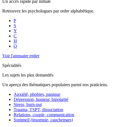
Un accès rapide par initiale
Retrouvez les psychologues par ordre alphabétique.
P
S
Y
C
H
O
Voir l'annuaire entier
Spécialités
Les sujets les plus demandés
Un aperçu des thématiques populaires parmi nos praticiens.
Anxiété, phobies, panique
Dépression, humeur, bipolarité
Stress, burn-out
Trauma, TSPT, dissociation
Relations, couple, communication
Sommeil (insomnie, cauchemars)