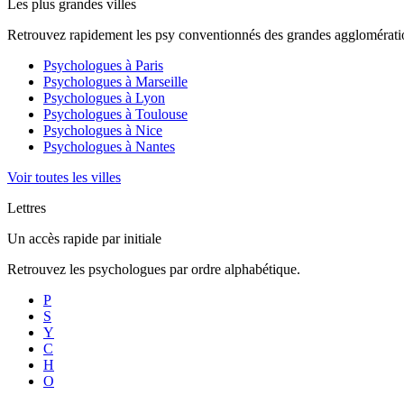
Les plus grandes villes
Retrouvez rapidement les psy conventionnés des grandes agglomératio
Psychologues à
Paris
Psychologues à
Marseille
Psychologues à
Lyon
Psychologues à
Toulouse
Psychologues à
Nice
Psychologues à
Nantes
Voir toutes les villes
Lettres
Un accès rapide par initiale
Retrouvez les psychologues par ordre alphabétique.
P
S
Y
C
H
O