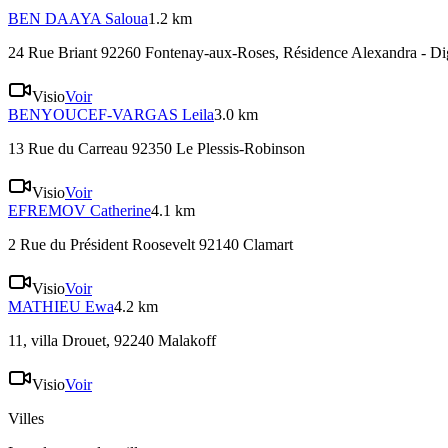
BEN DAAYA
Saloua
1.2 km
24 Rue Briant 92260 Fontenay-aux-Roses
, Résidence Alexandra - Di
Visio
Voir
BENYOUCEF-VARGAS
Leila
3.0 km
13 Rue du Carreau 92350 Le Plessis-Robinson
Visio
Voir
EFREMOV
Catherine
4.1 km
2 Rue du Président Roosevelt 92140 Clamart
Visio
Voir
MATHIEU
Ewa
4.2 km
11, villa Drouet, 92240 Malakoff
Visio
Voir
Villes