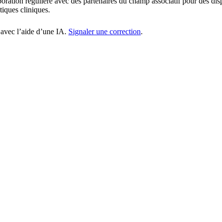
aboration régulière avec des partenaires du champ associatif pour des 
tiques cliniques.
 avec l’aide d’une IA.
Signaler une correction
.