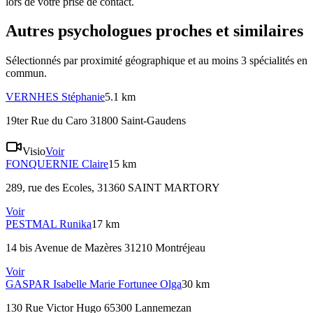
lors de votre prise de contact.
Autres psychologues proches et similaires
Sélectionnés par proximité géographique et au moins
3
spécialité
s
en
commun.
VERNHES
Stéphanie
5.1 km
19ter Rue du Caro 31800 Saint-Gaudens
Visio
Voir
FONQUERNIE
Claire
15 km
289, rue des Ecoles, 31360 SAINT MARTORY
Voir
PESTMAL
Runika
17 km
14 bis Avenue de Mazères 31210 Montréjeau
Voir
GASPAR
Isabelle Marie Fortunee Olga
30 km
130 Rue Victor Hugo 65300 Lannemezan