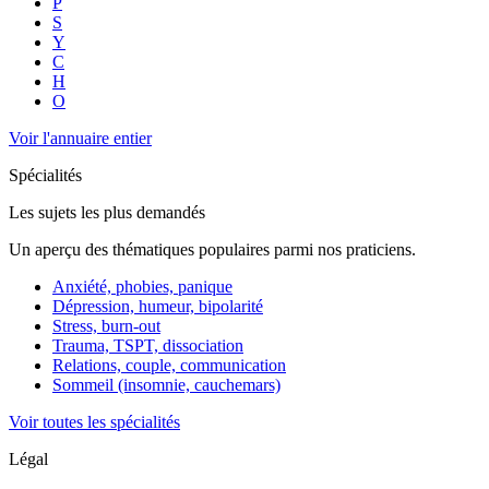
P
S
Y
C
H
O
Voir l'annuaire entier
Spécialités
Les sujets les plus demandés
Un aperçu des thématiques populaires parmi nos praticiens.
Anxiété, phobies, panique
Dépression, humeur, bipolarité
Stress, burn-out
Trauma, TSPT, dissociation
Relations, couple, communication
Sommeil (insomnie, cauchemars)
Voir toutes les spécialités
Légal