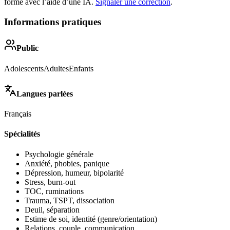
forme avec l’aide d’une IA.
Signaler une correction
.
Informations pratiques
Public
Adolescents
Adultes
Enfants
Langues parlées
Français
Spécialités
Psychologie générale
Anxiété, phobies, panique
Dépression, humeur, bipolarité
Stress, burn-out
TOC, ruminations
Trauma, TSPT, dissociation
Deuil, séparation
Estime de soi, identité (genre/orientation)
Relations, couple, communication