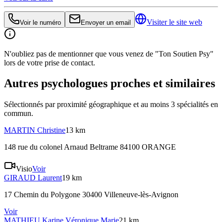
Visiter le site web
Voir le numéro
Envoyer un email
N'oubliez pas de mentionner que vous venez de "Ton Soutien Psy"
lors de votre prise de contact.
Autres psychologues proches et similaires
Sélectionnés par proximité géographique et au moins
3
spécialité
s
en
commun.
MARTIN
Christine
13 km
148 rue du colonel Arnaud Beltrame 84100 ORANGE
Visio
Voir
GIRAUD
Laurent
19 km
17 Chemin du Polygone 30400 Villeneuve-lès-Avignon
Voir
MATHIEU
Karine Véronique Marie
21 km