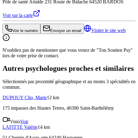
Pôle de santé Artalde 231 Route de Bidache 64520 BARDOS
Voir sur la carte
Visiter le site web
Voir le numéro
Envoyer un email
N'oubliez pas de mentionner que vous venez de "Ton Soutien Psy"
lors de votre prise de contact.
Autres psychologues proches et similaires
Sélectionnés par proximité géographique et au moins
3
spécialité
s
en
commun.
DUPOUY
Clio, Marie
12 km
175 impasses des Hautes Terres, 40390 Saint-Barthélémy
Visio
Voir
LAFITTE
Valérie
14 km
51 Chemin d'Auzo arte 64240 Hasparren