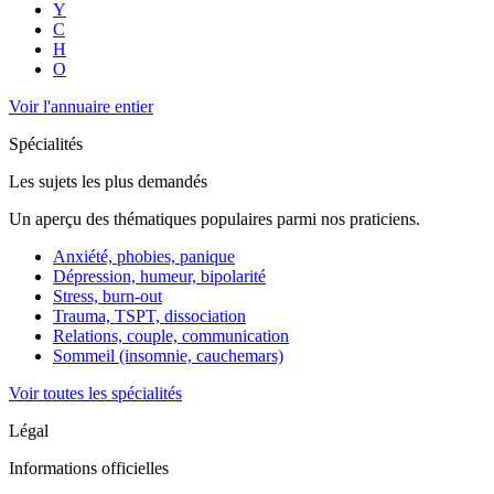
Y
C
H
O
Voir l'annuaire entier
Spécialités
Les sujets les plus demandés
Un aperçu des thématiques populaires parmi nos praticiens.
Anxiété, phobies, panique
Dépression, humeur, bipolarité
Stress, burn-out
Trauma, TSPT, dissociation
Relations, couple, communication
Sommeil (insomnie, cauchemars)
Voir toutes les spécialités
Légal
Informations officielles