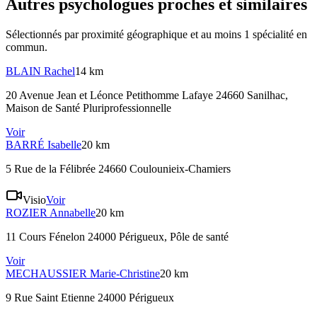
Autres psychologues proches et similaires
Sélectionnés par proximité géographique et au moins
1
spécialité
en
commun.
BLAIN
Rachel
14 km
20 Avenue Jean et Léonce Petithomme Lafaye 24660 Sanilhac
,
Maison de Santé Pluriprofessionnelle
Voir
BARRÉ
Isabelle
20 km
5 Rue de la Félibrée 24660 Coulounieix-Chamiers
Visio
Voir
ROZIER
Annabelle
20 km
11 Cours Fénelon 24000 Périgueux
, Pôle de santé
Voir
MECHAUSSIER
Marie-Christine
20 km
9 Rue Saint Etienne 24000 Périgueux