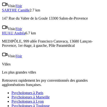
Visio
Voir
SARTHE
Camille
2.7 km
147 Rue du Vabre de la Goule 13300 Salon-de-Provence
Visio
Voir
HUAU
Andréa
6.7 km
MEDIPÔLE, 999 allée Francisco Caravaca, 13680 Lançon-
Provence
, 1er étage, à gauche, Pôle Paramédical
Visio
Voir
Villes
Les plus grandes villes
Retrouvez rapidement les psy conventionnés des grandes
agglomérations françaises.
Psychologues à
Paris
Psychologues à
Marseille
Psychologues à
Lyon
Psychologues à
Toulouse