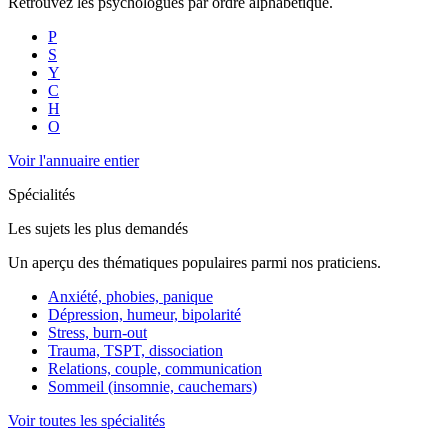
Retrouvez les psychologues par ordre alphabétique.
P
S
Y
C
H
O
Voir l'annuaire entier
Spécialités
Les sujets les plus demandés
Un aperçu des thématiques populaires parmi nos praticiens.
Anxiété, phobies, panique
Dépression, humeur, bipolarité
Stress, burn-out
Trauma, TSPT, dissociation
Relations, couple, communication
Sommeil (insomnie, cauchemars)
Voir toutes les spécialités