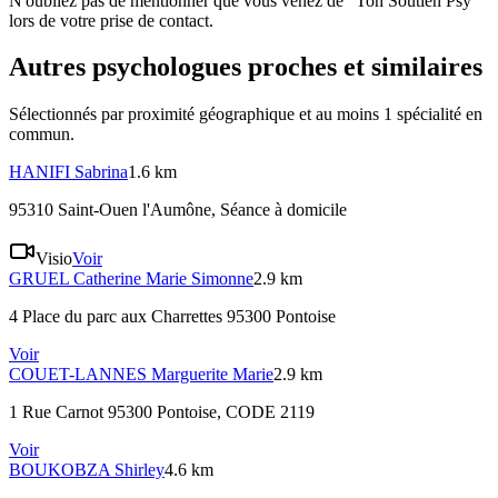
N'oubliez pas de mentionner que vous venez de "Ton Soutien Psy"
lors de votre prise de contact.
Autres psychologues proches et similaires
Sélectionnés par proximité géographique et au moins
1
spécialité
en
commun.
HANIFI
Sabrina
1.6 km
95310 Saint-Ouen l'Aumône
, Séance à domicile
Visio
Voir
GRUEL
Catherine Marie Simonne
2.9 km
4 Place du parc aux Charrettes 95300 Pontoise
Voir
COUET-LANNES
Marguerite Marie
2.9 km
1 Rue Carnot 95300 Pontoise
, CODE 2119
Voir
BOUKOBZA
Shirley
4.6 km