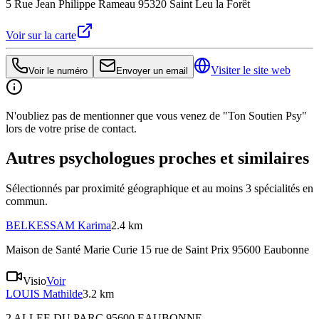
5 Rue Jean Philippe Rameau 95320 Saint Leu la Forêt
Voir sur la carte
Visiter le site web
Voir le numéro
Envoyer un email
N'oubliez pas de mentionner que vous venez de "Ton Soutien Psy"
lors de votre prise de contact.
Autres psychologues proches et similaires
Sélectionnés par proximité géographique et au moins
3
spécialité
s
en
commun.
BELKESSAM
Karima
2.4 km
Maison de Santé Marie Curie 15 rue de Saint Prix 95600 Eaubonne
Visio
Voir
LOUIS
Mathilde
3.2 km
2 ALLEE DU PARC 95600 EAUBONNE