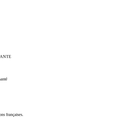
SANTE
santé
ns françaises.