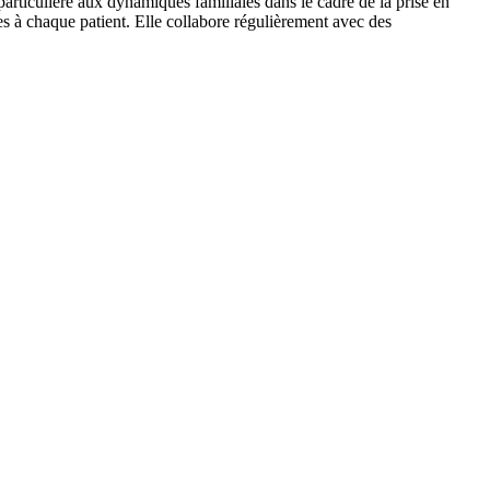
articulière aux dynamiques familiales dans le cadre de la prise en
s à chaque patient. Elle collabore régulièrement avec des