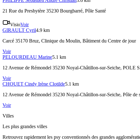
PHILIPPE
Sébastien André Christian
3.6 km
21 Rue du Presbytère 35230 Bourgbarré
, Pôle Santé
Visio
Voir
GIRAULT
Cyril
4.9 km
Carcé 35170 Bruz
, Clinique du Moulin, Bâtiment du Centre de jour
Voir
PELOURDEAU
Marine
5.1 km
12 Avenue de Rémondel 35230 Noyal-Châtillon-sur-Seiche
, POLE 
Voir
CHOUET
Cindy Irène Clotilde
5.1 km
12 Avenue de Rémondel 35230 Noyal-Châtillon-sur-Seiche
, Pôle de 
Voir
Villes
Les plus grandes villes
Retrouvez rapidement les psy conventionnés des grandes agglomératio