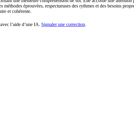
orisant une meilleure compréhension de soi. Elle accorde une attention p
es méthodes éprouvées, respectueuses des rythmes et des besoins propre
aire et cohérente.
 avec l’aide d’une IA.
Signaler une correction
.