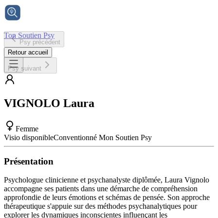
Ton Soutien Psy
Psy précédent
Accueil
Retour accueil
Psy suivant
VIGNOLO
Laura
Femme
Visio disponible
Conventionné Mon Soutien Psy
Présentation
Psychologue clinicienne et psychanalyste diplômée, Laura Vignolo
accompagne ses patients dans une démarche de compréhension
approfondie de leurs émotions et schémas de pensée. Son approche
thérapeutique s'appuie sur des méthodes psychanalytiques pour
explorer les dynamiques inconscientes influençant les