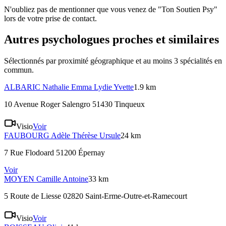
N'oubliez pas de mentionner que vous venez de "Ton Soutien Psy"
lors de votre prise de contact.
Autres psychologues proches et similaires
Sélectionnés par proximité géographique et au moins
3
spécialité
s
en
commun.
ALBARIC
Nathalie Emma Lydie Yvette
1.9 km
10 Avenue Roger Salengro 51430 Tinqueux
Visio
Voir
FAUBOURG
Adèle Thérèse Ursule
24 km
7 Rue Flodoard 51200 Épernay
Voir
MOYEN
Camille Antoine
33 km
5 Route de Liesse 02820 Saint-Erme-Outre-et-Ramecourt
Visio
Voir