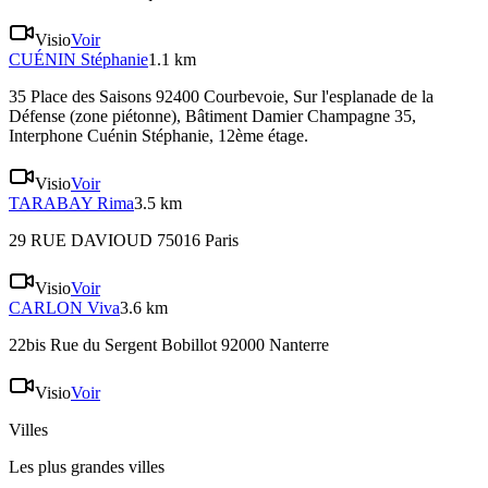
Visio
Voir
CUÉNIN
Stéphanie
1.1 km
35 Place des Saisons 92400 Courbevoie
, Sur l'esplanade de la
Défense (zone piétonne), Bâtiment Damier Champagne 35,
Interphone Cuénin Stéphanie, 12ème étage.
Visio
Voir
TARABAY
Rima
3.5 km
29 RUE DAVIOUD 75016 Paris
Visio
Voir
CARLON
Viva
3.6 km
22bis Rue du Sergent Bobillot 92000 Nanterre
Visio
Voir
Villes
Les plus grandes villes