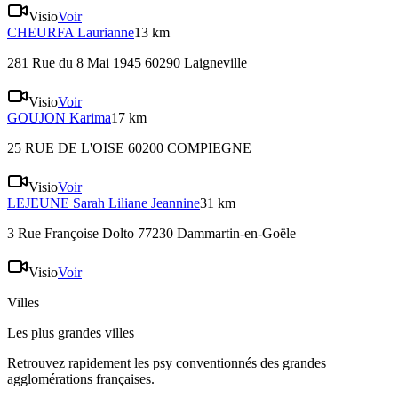
Visio
Voir
CHEURFA
Laurianne
13 km
281 Rue du 8 Mai 1945 60290 Laigneville
Visio
Voir
GOUJON
Karima
17 km
25 RUE DE L'OISE 60200 COMPIEGNE
Visio
Voir
LEJEUNE
Sarah Liliane Jeannine
31 km
3 Rue Françoise Dolto 77230 Dammartin-en-Goële
Visio
Voir
Villes
Les plus grandes villes
Retrouvez rapidement les psy conventionnés des grandes
agglomérations françaises.