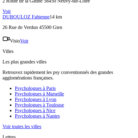
2 Route de la Gatine 58450 Neuvy-sur-Loire
Voir
DUBOULOZ
Fabienne
14 km
26 Rue de Verdun 45500 Gien
Visio
Voir
Villes
Les plus grandes villes
Retrouvez rapidement les psy conventionnés des grandes
agglomérations françaises.
Psychologues à
Paris
Psychologues à
Marseille
Psychologues à
Lyon
Psychologues à
Toulouse
Psychologues à
Nice
Psychologues à
Nantes
Voir toutes les villes
Lettres