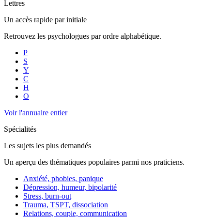
Lettres
Un accès rapide par initiale
Retrouvez les psychologues par ordre alphabétique.
P
S
Y
C
H
O
Voir l'annuaire entier
Spécialités
Les sujets les plus demandés
Un aperçu des thématiques populaires parmi nos praticiens.
Anxiété, phobies, panique
Dépression, humeur, bipolarité
Stress, burn-out
Trauma, TSPT, dissociation
Relations, couple, communication