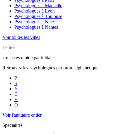
Psychologues à
Paris
Psychologues à
Marseille
Psychologues à
Lyon
Psychologues à
Toulouse
Psychologues à
Nice
Psychologues à
Nantes
Voir toutes les villes
Lettres
Un accès rapide par initiale
Retrouvez les psychologues par ordre alphabétique.
P
S
Y
C
H
O
Voir l'annuaire entier
Spécialités