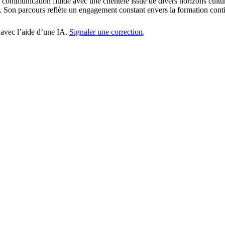
e communication fluide avec une clientèle issue de divers horizons cult
nt. Son parcours reflète un engagement constant envers la formation cont
 avec l’aide d’une IA.
Signaler une correction
.