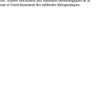
urels. Adhère strictement aux standards déontologiques de la
inue et l'enrichissement des méthodes thérapeutiques.