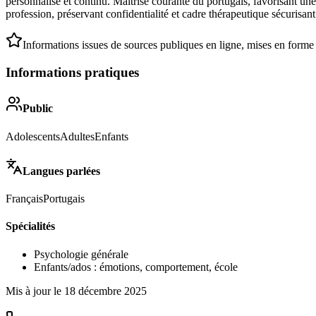
personnalisé et continu. Maîtrise courante du portugais, favorisant un
profession, préservant confidentialité et cadre thérapeutique sécurisa
Informations issues de sources publiques en ligne, mises en forme
Informations pratiques
Public
Adolescents
Adultes
Enfants
Langues parlées
Français
Portugais
Spécialités
Psychologie générale
Enfants/ados : émotions, comportement, école
Mis à jour le
18 décembre 2025