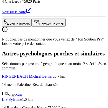
4 Cité Leroy 75020 Paris
Voir sur la carte
Voir le numéro
Envoyer un email
N'oubliez pas de mentionner que vous venez de "Ton Soutien Psy"
lors de votre prise de contact.
Autres psychologues proches et similaires
Sélectionnés par proximité géographique et au moins
2
spécialité
s
en
commun.
RINGENBACH
Michaël Bernard
0.7 km
14 rue de Palestine
, Rez-de-chaussée
Visio
Voir
LIS
Sylviane
1.0 km
14 Rue de la Cour des Noues 75020 Paris