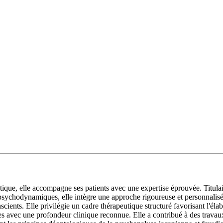
que, elle accompagne ses patients avec une expertise éprouvée. Titulair
es psychodynamiques, elle intègre une approche rigoureuse et personnal
cients. Elle privilégie un cadre thérapeutique structuré favorisant l'éla
es avec une profondeur clinique reconnue. Elle a contribué à des trava