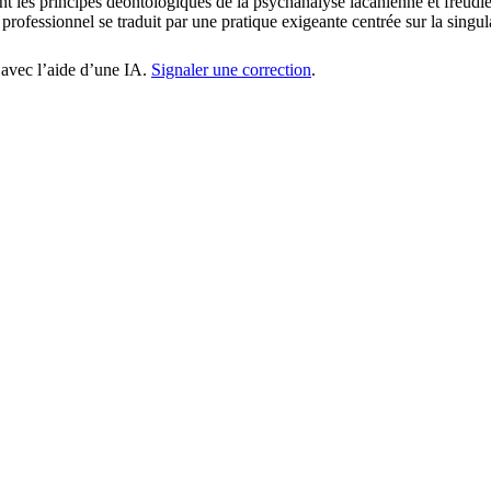
nt les principes déontologiques de la psychanalyse lacanienne et freudi
rofessionnel se traduit par une pratique exigeante centrée sur la singu
 avec l’aide d’une IA.
Signaler une correction
.