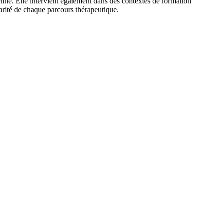
enne. Elle intervient également dans des contextes de formation
larité de chaque parcours thérapeutique.