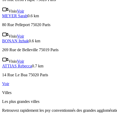
Visio
Voir
MEYER
Sarah
0.6 km
80 Rue Pelleport 75020 Paris
Visio
Voir
BONAN
Itzhak
0.6 km
269 Rue de Belleville 75019 Paris
Visio
Voir
ATTIAS
Rebecca
0.7 km
14 Rue Le Bua 75020 Paris
Voir
Villes
Les plus grandes villes
Retrouvez rapidement les psy conventionnés des grandes agglomératio