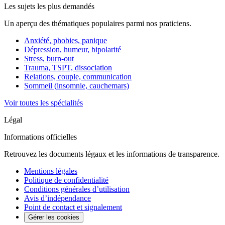
Les sujets les plus demandés
Un aperçu des thématiques populaires parmi nos praticiens.
Anxiété, phobies, panique
Dépression, humeur, bipolarité
Stress, burn-out
Trauma, TSPT, dissociation
Relations, couple, communication
Sommeil (insomnie, cauchemars)
Voir toutes les spécialités
Légal
Informations officielles
Retrouvez les documents légaux et les informations de transparence.
Mentions légales
Politique de confidentialité
Conditions générales d’utilisation
Avis d’indépendance
Point de contact et signalement
Gérer les cookies