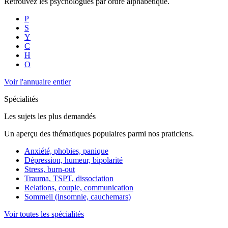
Retrouvez les psychologues par ordre alphabétique.
P
S
Y
C
H
O
Voir l'annuaire entier
Spécialités
Les sujets les plus demandés
Un aperçu des thématiques populaires parmi nos praticiens.
Anxiété, phobies, panique
Dépression, humeur, bipolarité
Stress, burn-out
Trauma, TSPT, dissociation
Relations, couple, communication
Sommeil (insomnie, cauchemars)
Voir toutes les spécialités