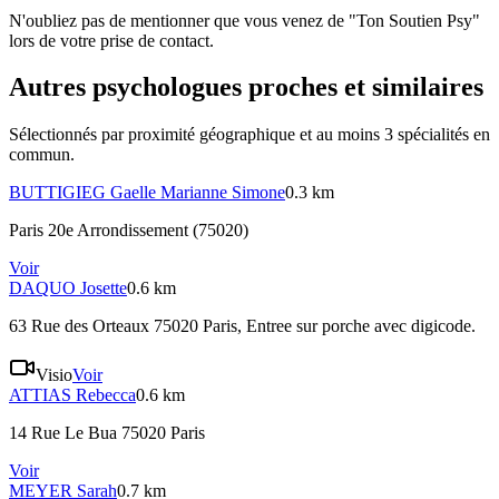
N'oubliez pas de mentionner que vous venez de "Ton Soutien Psy"
lors de votre prise de contact.
Autres psychologues proches et similaires
Sélectionnés par proximité géographique et au moins
3
spécialité
s
en
commun.
BUTTIGIEG
Gaelle Marianne Simone
0.3 km
Paris 20e Arrondissement (75020)
Voir
DAQUO
Josette
0.6 km
63 Rue des Orteaux 75020 Paris
, Entree sur porche avec digicode.
Visio
Voir
ATTIAS
Rebecca
0.6 km
14 Rue Le Bua 75020 Paris
Voir
MEYER
Sarah
0.7 km