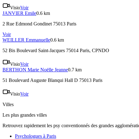
Visio
Voir
JANVIER
Emile
0.6 km
2 Rue Edmond Gondinet 75013 Paris
Voir
WEILLER
Emmanuelle
0.6 km
52 Bis Boulevard Saint-Jacques 75014 Paris
, CPNDO
Visio
Voir
BERTHON
Marie Noëlle Jeanne
0.7 km
51 Boulevard Auguste Blanqui Hall D 75013 Paris
Visio
Voir
Villes
Les plus grandes villes
Retrouvez rapidement les psy conventionnés des grandes agglomératio
Psychologues à
Paris