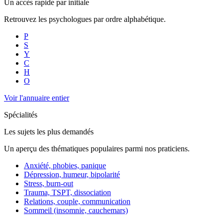
Un accès rapide par initiale
Retrouvez les psychologues par ordre alphabétique.
P
S
Y
C
H
O
Voir l'annuaire entier
Spécialités
Les sujets les plus demandés
Un aperçu des thématiques populaires parmi nos praticiens.
Anxiété, phobies, panique
Dépression, humeur, bipolarité
Stress, burn-out
Trauma, TSPT, dissociation
Relations, couple, communication
Sommeil (insomnie, cauchemars)