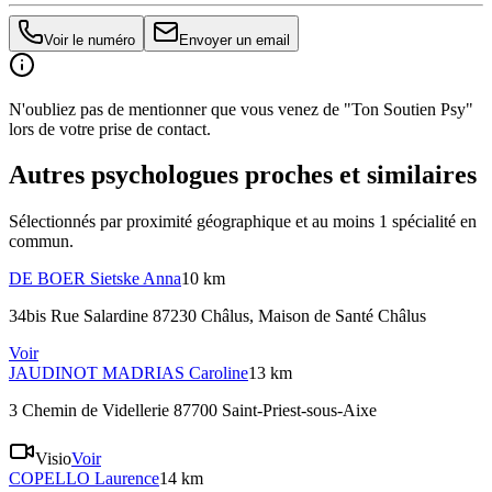
Voir le numéro
Envoyer un email
N'oubliez pas de mentionner que vous venez de "Ton Soutien Psy"
lors de votre prise de contact.
Autres psychologues proches et similaires
Sélectionnés par proximité géographique et au moins
1
spécialité
en
commun.
DE BOER
Sietske Anna
10 km
34bis Rue Salardine 87230 Châlus
, Maison de Santé Châlus
Voir
JAUDINOT MADRIAS
Caroline
13 km
3 Chemin de Videllerie 87700 Saint-Priest-sous-Aixe
Visio
Voir
COPELLO
Laurence
14 km