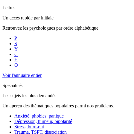
Lettres
Un accès rapide par initiale
Retrouvez les psychologues par ordre alphabétique.
P
S
Y
C
H
O
Voir l'annuaire entier
Spécialités
Les sujets les plus demandés
Un aperçu des thématiques populaires parmi nos praticiens.
Anxiété, phobies, panique
Dépression, humeur, bipolarité
Stress, burn-out
Trauma, TSPT, dissociation