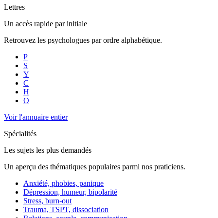
Lettres
Un accès rapide par initiale
Retrouvez les psychologues par ordre alphabétique.
P
S
Y
C
H
O
Voir l'annuaire entier
Spécialités
Les sujets les plus demandés
Un aperçu des thématiques populaires parmi nos praticiens.
Anxiété, phobies, panique
Dépression, humeur, bipolarité
Stress, burn-out
Trauma, TSPT, dissociation