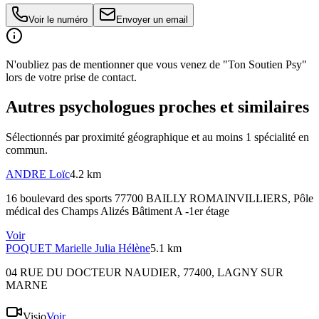
Voir le numéro
Envoyer un email
N'oubliez pas de mentionner que vous venez de "Ton Soutien Psy"
lors de votre prise de contact.
Autres psychologues proches et similaires
Sélectionnés par proximité géographique et au moins
1
spécialité
en
commun.
ANDRE
Loïc
4.2 km
16 boulevard des sports 77700 BAILLY ROMAINVILLIERS
, Pôle
médical des Champs Alizés Bâtiment A -1er étage
Voir
POQUET
Marielle Julia Hélène
5.1 km
04 RUE DU DOCTEUR NAUDIER, 77400, LAGNY SUR
MARNE
Visio
Voir