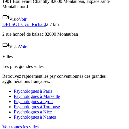
1901 Boulevard Chantilly 82000 Montauban
, Espace santé
Montalbanord
Visio
Voir
DELSOL
Cyril Richard
2.7 km
2 rue honoré de balzac 82000 Montauban
Visio
Voir
Villes
Les plus grandes villes
Retrouvez rapidement les psy conventionnés des grandes
agglomérations françaises.
Psychologues à
Paris
Psychologues à
Marseille
Psychologues à
Lyon
Psychologues à
Toulouse
Psychologues à
Nice
Psychologues à
Nantes
Voir toutes les villes