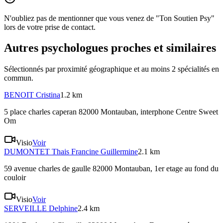
N'oubliez pas de mentionner que vous venez de "Ton Soutien Psy"
lors de votre prise de contact.
Autres psychologues proches et similaires
Sélectionnés par proximité géographique et au moins
2
spécialité
s
en
commun.
BENOIT
Cristina
1.2 km
5 place charles caperan 82000 Montauban
, interphone Centre Sweet
Om
Visio
Voir
DUMONTET
Thais Francine Guillermine
2.1 km
59 avenue charles de gaulle 82000 Montauban
, 1er etage au fond du
couloir
Visio
Voir
SERVEILLE
Delphine
2.4 km