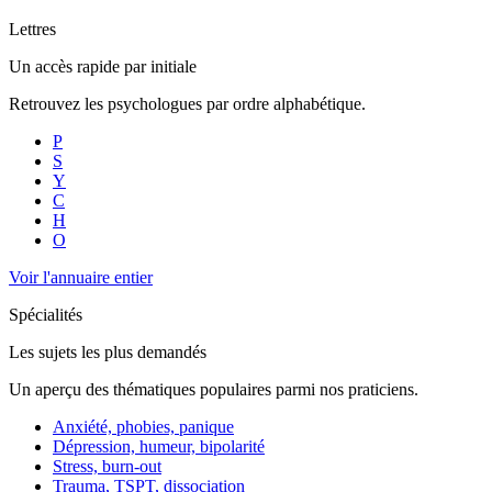
Lettres
Un accès rapide par initiale
Retrouvez les psychologues par ordre alphabétique.
P
S
Y
C
H
O
Voir l'annuaire entier
Spécialités
Les sujets les plus demandés
Un aperçu des thématiques populaires parmi nos praticiens.
Anxiété, phobies, panique
Dépression, humeur, bipolarité
Stress, burn-out
Trauma, TSPT, dissociation