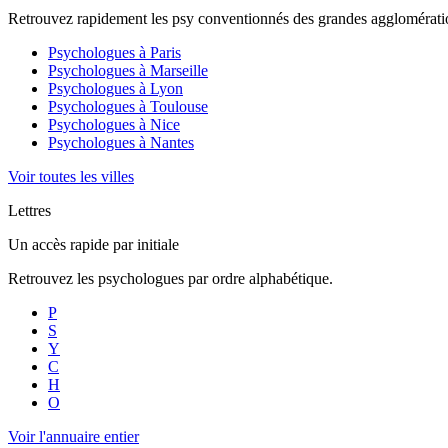
Retrouvez rapidement les psy conventionnés des grandes agglomératio
Psychologues à
Paris
Psychologues à
Marseille
Psychologues à
Lyon
Psychologues à
Toulouse
Psychologues à
Nice
Psychologues à
Nantes
Voir toutes les villes
Lettres
Un accès rapide par initiale
Retrouvez les psychologues par ordre alphabétique.
P
S
Y
C
H
O
Voir l'annuaire entier