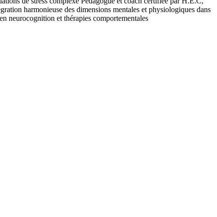
tuations de stress complexe Pédagogue et coach certifiée par H.E.C,
ntégration harmonieuse des dimensions mentales et physiologiques dans
 en neurocognition et thérapies comportementales