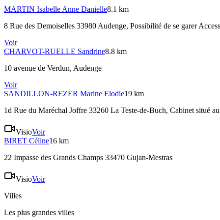
MARTIN
Isabelle Anne Danielle
8.1 km
8 Rue des Demoiselles 33980 Audenge
, Possibilité de se garer Access
Voir
CHARVOT-RUELLE
Sandrine
8.8 km
10 avenue de Verdun, Audenge
Voir
SANDILLON-REZER
Marine Elodie
19 km
1d Rue du Maréchal Joffre 33260 La Teste-de-Buch
, Cabinet situé a
Visio
Voir
BIRET
Céline
16 km
22 Impasse des Grands Champs 33470 Gujan-Mestras
Visio
Voir
Villes
Les plus grandes villes