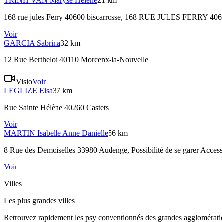
TRINH VAN
Maryse Hélène
21 km
168 rue jules Ferry 40600 biscarrosse
, 168 RUE JULES FERRY 4
Voir
GARCIA
Sabrina
32 km
12 Rue Berthelot 40110 Morcenx-la-Nouvelle
Visio
Voir
LEGLIZE
Elsa
37 km
Rue Sainte Hélène 40260 Castets
Voir
MARTIN
Isabelle Anne Danielle
56 km
8 Rue des Demoiselles 33980 Audenge
, Possibilité de se garer Access
Voir
Villes
Les plus grandes villes
Retrouvez rapidement les psy conventionnés des grandes agglomératio