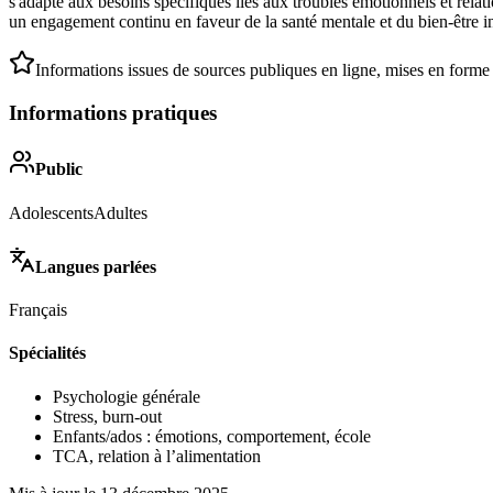
s'adapte aux besoins spécifiques liés aux troubles émotionnels et relat
un engagement continu en faveur de la santé mentale et du bien-être i
Informations issues de sources publiques en ligne, mises en forme
Informations pratiques
Public
Adolescents
Adultes
Langues parlées
Français
Spécialités
Psychologie générale
Stress, burn-out
Enfants/ados : émotions, comportement, école
TCA, relation à l’alimentation