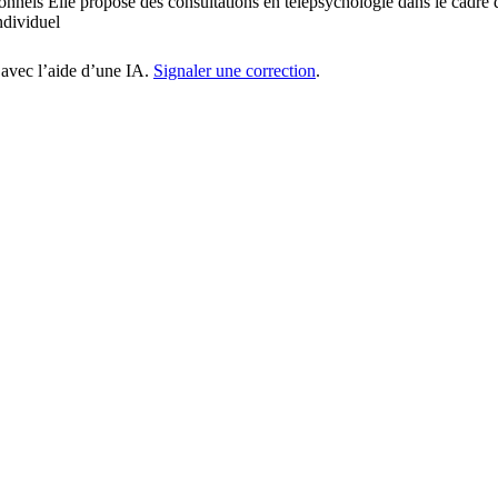
ionnels Elle propose des consultations en télépsychologie dans le cadre 
ndividuel
 avec l’aide d’une IA.
Signaler une correction
.