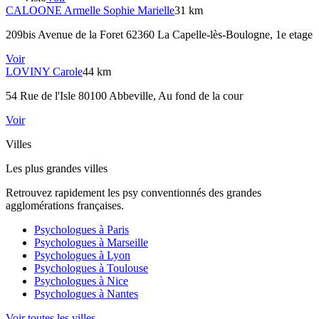
CALOONE
Armelle Sophie Marielle
31 km
209bis Avenue de la Foret 62360 La Capelle-lès-Boulogne
, 1e etage
Voir
LOVINY
Carole
44 km
54 Rue de l'Isle 80100 Abbeville
, Au fond de la cour
Voir
Villes
Les plus grandes villes
Retrouvez rapidement les psy conventionnés des grandes
agglomérations françaises.
Psychologues à
Paris
Psychologues à
Marseille
Psychologues à
Lyon
Psychologues à
Toulouse
Psychologues à
Nice
Psychologues à
Nantes
Voir toutes les villes