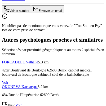
Voir le numéro
Envoyer un email
N'oubliez pas de mentionner que vous venez de "Ton Soutien Psy"
lors de votre prise de contact.
Autres psychologues proches et similaires
Sélectionnés par proximité géographique et au moins
2
spécialité
s
en
commun.
FORCADELL
Nathalie
5.3 km
42ter Boulevard de Boulogne 62600 Berck
, cabinet médical
boulevard de Boulogne cabinet à côté de la balnéothérapie
Voir
OKUNEVA
Katsiaryna
6.2 km
484 Rue de l’Impératrice 62600 Berck
Visio
Voir