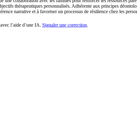
 une collaboration avec les familles pour renforcer les ressources parent
objectifs thérapeutiques personnalisés. Adhérente aux principes déontolog
ence narrative et à favoriser un processus de résilience chez les perso
 avec l’aide d’une IA.
Signaler une correction
.