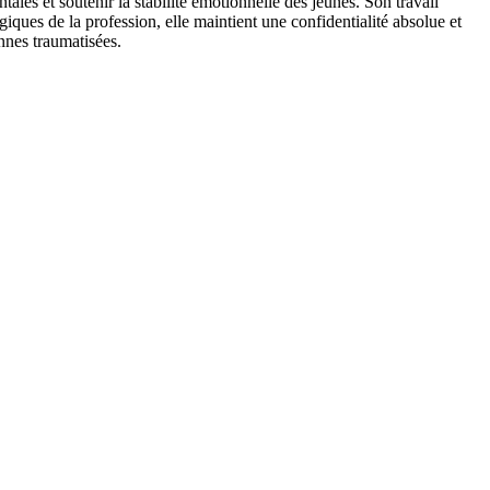
ales et soutenir la stabilité émotionnelle des jeunes. Son travail
iques de la profession, elle maintient une confidentialité absolue et
nnes traumatisées.