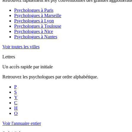
Retrouvez rapidement les psy conventionnés des grandes agglomératio
Psychologues à
Paris
Psychologues à
Marseille
Psychologues à
Lyon
Psychologues à
Toulouse
Psychologues à
Nice
Psychologues à
Nantes
Voir toutes les villes
Lettres
Un accès rapide par initiale
Retrouvez les psychologues par ordre alphabétique.
P
S
Y
C
H
O
Voir l'annuaire entier