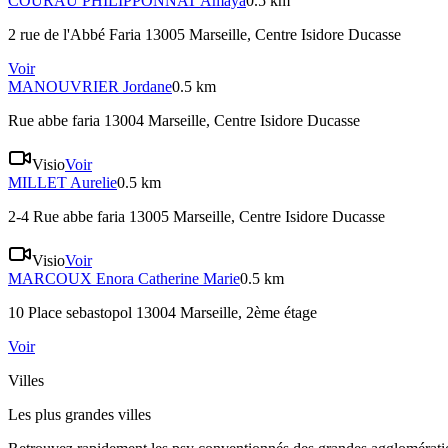
COURAU PHILIPPONNAT
Amaya
0.5 km
2 rue de l'Abbé Faria 13005 Marseille
, Centre Isidore Ducasse
Voir
MANOUVRIER
Jordane
0.5 km
Rue abbe faria 13004 Marseille
, Centre Isidore Ducasse
Visio
Voir
MILLET
Aurelie
0.5 km
2-4 Rue abbe faria 13005 Marseille
, Centre Isidore Ducasse
Visio
Voir
MARCOUX
Enora Catherine Marie
0.5 km
10 Place sebastopol 13004 Marseille
, 2ème étage
Voir
Villes
Les plus grandes villes