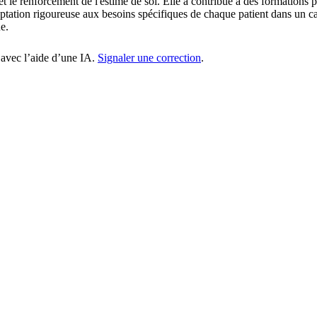
et le renforcement de l'estime de soi. Elle a contribué à des formations 
ptation rigoureuse aux besoins spécifiques de chaque patient dans un cad
e.
 avec l’aide d’une IA.
Signaler une correction
.