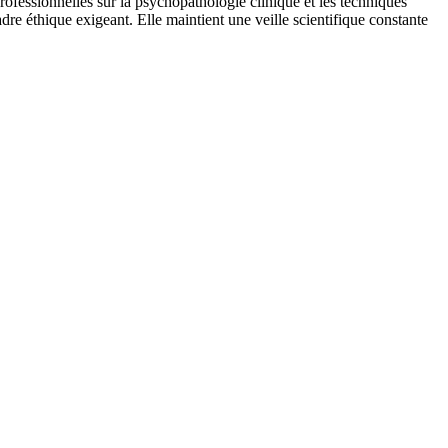
professionnelles sur la psychopathologie clinique et les techniques
re éthique exigeant. Elle maintient une veille scientifique constante