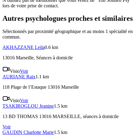
N'oubliez pas de mentionner que vous venez de "Ton Soutien Psy"
lors de votre prise de contact.
Autres psychologues proches et similaires
Sélectionnés par proximité géographique et au moins
1
spécialité
en
commun.
AKHAZZANE
Leila
0.6 km
13016 Marseille
, Séances à domicile
Visio
Voir
AURIANE
Raix
1.1 km
118 Plage de l’Estaque 13016 Marseille
Visio
Voir
TSAKIROGLOU
Jeanine
1.5 km
13 BD THOMAS 13016 MARSEILLE
, séances à domicile
Voir
GAUDIN
Charlotte Marie
1.5 km