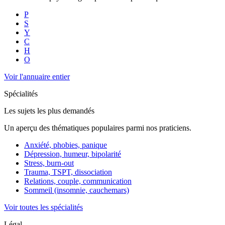
P
S
Y
C
H
O
Voir l'annuaire entier
Spécialités
Les sujets les plus demandés
Un aperçu des thématiques populaires parmi nos praticiens.
Anxiété, phobies, panique
Dépression, humeur, bipolarité
Stress, burn-out
Trauma, TSPT, dissociation
Relations, couple, communication
Sommeil (insomnie, cauchemars)
Voir toutes les spécialités
Légal