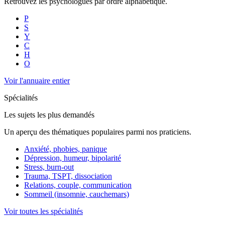
Retrouvez les psychologues par ordre alphabétique.
P
S
Y
C
H
O
Voir l'annuaire entier
Spécialités
Les sujets les plus demandés
Un aperçu des thématiques populaires parmi nos praticiens.
Anxiété, phobies, panique
Dépression, humeur, bipolarité
Stress, burn-out
Trauma, TSPT, dissociation
Relations, couple, communication
Sommeil (insomnie, cauchemars)
Voir toutes les spécialités