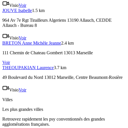
Visio
Voir
JOUVE
Isabelle
1.5 km
964 Av 7e Rgt Tirailleurs Algeriens 13190 Allauch
, CEDDE
Allauch - Bureau 8
Visio
Voir
BRETON
Anne Michèle Jeanne
2.4 km
111 Chemin de Chateau Gombert 13013 Marseille
Voir
THEOUPAKIAN
Laurence
3.7 km
49 Boulevard du Nord 13012 Marseille
, Centre Beaumont-Rosière
Visio
Voir
Villes
Les plus grandes villes
Retrouvez rapidement les psy conventionnés des grandes
agglomérations françaises.