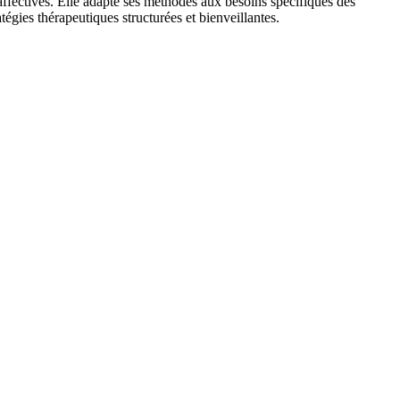
ffectives. Elle adapte ses méthodes aux besoins spécifiques des
égies thérapeutiques structurées et bienveillantes.