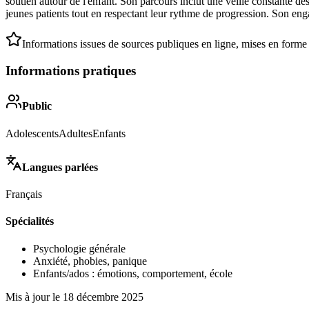
soutien autour de l'enfant. Son parcours inclut une veille constante 
jeunes patients tout en respectant leur rythme de progression. Son enga
Informations issues de sources publiques en ligne, mises en forme
Informations pratiques
Public
Adolescents
Adultes
Enfants
Langues parlées
Français
Spécialités
Psychologie générale
Anxiété, phobies, panique
Enfants/ados : émotions, comportement, école
Mis à jour le
18 décembre 2025