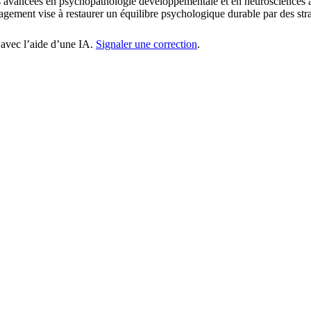
des avancées en psychopathologie développementale et en neurosciences a
gement vise à restaurer un équilibre psychologique durable par des strat
 avec l’aide d’une IA.
Signaler une correction
.