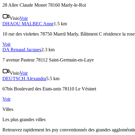
28 Allee Claude Monet 78160 Marly-le-Roi
Visio
Voir
DHAOU MALBEC
Anne
1.5 km
10 rue des violettes 78750 Mareil Marly
, Bâtiment C résidence la rose
Voir
DA
Renaud Jacques
2.3 km
7 avenue Pasteur 78112 Saint-Germain-en-Laye
Visio
Voir
DEUTSCH
Alexandra
5.5 km
67bis Boulevard des Etats-unis 78110 Le Vésinet
Voir
Villes
Les plus grandes villes
Retrouvez rapidement les psy conventionnés des grandes agglomératio