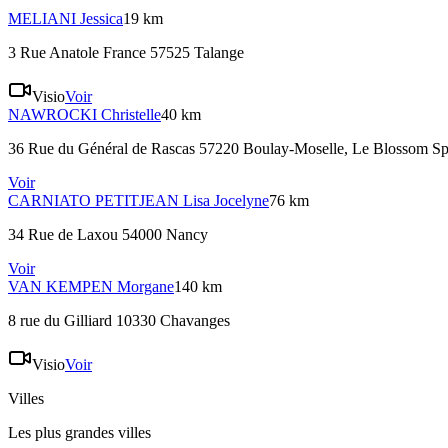
MELIANI
Jessica
19 km
3 Rue Anatole France 57525 Talange
Visio
Voir
NAWROCKI
Christelle
40 km
36 Rue du Général de Rascas 57220 Boulay-Moselle
, Le Blossom Spa
Voir
CARNIATO PETITJEAN
Lisa Jocelyne
76 km
34 Rue de Laxou 54000 Nancy
Voir
VAN KEMPEN
Morgane
140 km
8 rue du Gilliard 10330 Chavanges
Visio
Voir
Villes
Les plus grandes villes