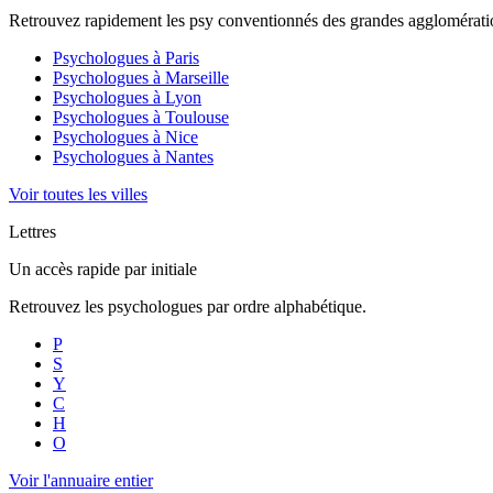
Retrouvez rapidement les psy conventionnés des grandes agglomératio
Psychologues à
Paris
Psychologues à
Marseille
Psychologues à
Lyon
Psychologues à
Toulouse
Psychologues à
Nice
Psychologues à
Nantes
Voir toutes les villes
Lettres
Un accès rapide par initiale
Retrouvez les psychologues par ordre alphabétique.
P
S
Y
C
H
O
Voir l'annuaire entier