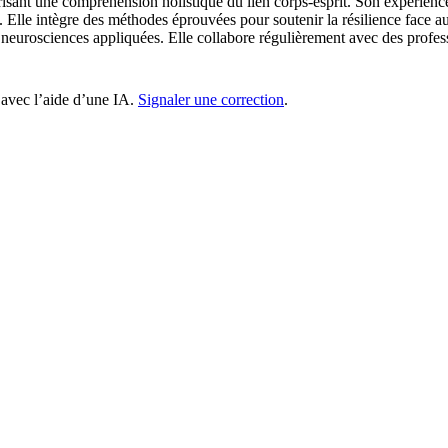
orisant une compréhension holistique du lien corps-esprit. Son expérie
. Elle intègre des méthodes éprouvées pour soutenir la résilience face au
 neurosciences appliquées. Elle collabore régulièrement avec des profess
 avec l’aide d’une IA.
Signaler une correction
.